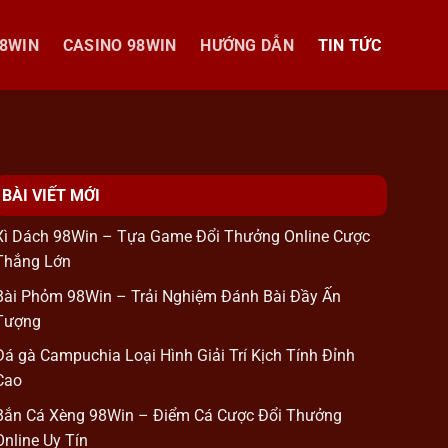
98WIN
CASINO 98WIN
HƯỚNG DẪN
TIN TỨC
BÀI VIẾT MỚI
Xì Dách 98Win – Tựa Game Đổi Thưởng Online Cược
Thắng Lớn
Bài Phỏm 98Win – Trải Nghiệm Đánh Bài Đầy Ấn
Tượng
Đá gà Campuchia Loại Hình Giải Trí Kịch Tính Đỉnh
Cao
Bắn Cá Xèng 98Win – Điểm Cá Cược Đổi Thưởng
Online Uy Tín