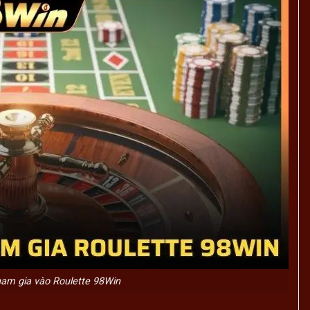
tham gia vào Roulette 98Win