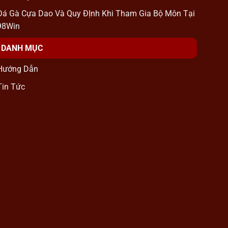
Đá Gà Cựa Dao Và Quy ĐỊnh Khi Tham Gia Bộ Môn Tại
98Win
DANH MỤC
Hướng Dẫn
Tin Tức