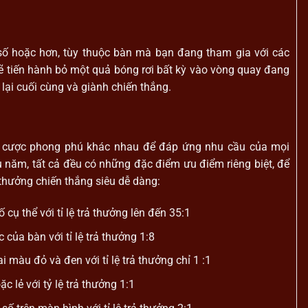
số hoặc hơn, tùy thuộc bàn mà bạn đang tham gia với các
ẽ tiến hành bỏ một quả bóng rơi bất kỳ vào vòng quay đang
ại cuối cùng và giành chiến thắng.
 cược phong phú khác nhau để đáp ứng nhu cầu của mọi
u năm, tất cả đều có những đặc điểm ưu điểm riêng biệt, để
thưởng chiến thắng siêu dễ dàng:
cụ thể với tỉ lệ trả thưởng lên đến 35:1
 của bàn với tỉ lệ trả thưởng 1:8
 màu đỏ và đen với tỉ lệ trả thưởng chỉ 1 :1
 lẻ với tỷ lệ trả thưởng 1:1