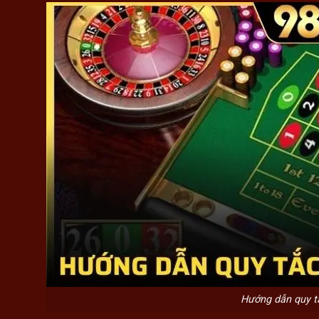
Hướng dẫn quy t