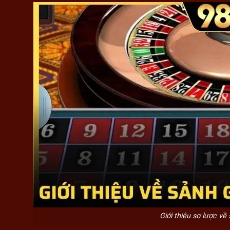
Giới thiệu sơ lược v