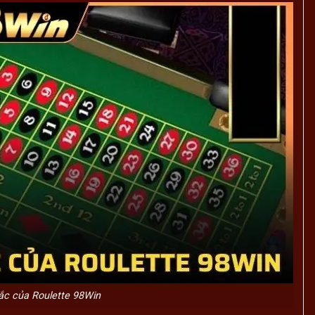
ắc của Roulette 98Win