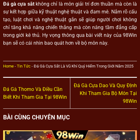
Đá gà cựa sắt
không chỉ là môn giải trí đơn thuần mà còn là
sự kết hợp giữa kỹ thuật nghệ thuật và đam mê. Nắm rõ cấu
tạo, luật chơi và nghệ thuật gắn sẽ giúp người chơi không
chỉ tăng khả năng chiến thắng mà còn nâng tầm đẳng cấp
trong giới kê thủ. Hy vọng thông qua bài viết này của 98Win
bạn sẽ có cái nhìn bao quát hơn về bộ môn này.
Home
-
Tin Tức
-
Đá Gà Cựa Sắt Là Vũ Khí Quý Hiếm Trong Giới Năm 2025
Đá Gà Cựa Dao Và Quy ĐỊnh
Đá Gà Thomo Và Điều Cần
Khi Tham Gia Bộ Môn Tại
Biết Khi Tham Gia Tại 98Win
98Win
BÀI CÙNG CHUYÊN MỤC