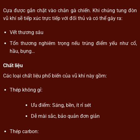
Cựa được gắn chặt vào chân gà chiến. Khi chúng tung đòn
vũ khí sẽ tiếp xúc trực tiếp với đối thủ và có thể gây ra:
Vết thương sâu
Tổn thương nghiêm trọng nếu trúng điểm yếu như cổ,
hầu, bụng…
Chất liệu
Các loại chất liệu phổ biến của vũ khí này gồm:
Thép không gỉ:
Ưu điểm: Sáng, bền, ít rỉ sét
Dễ mài sắc, bảo quản đơn giản
Thép carbon: