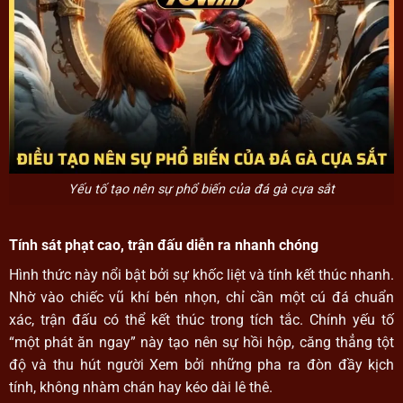
Yếu tố tạo nên sự phổ biến của đá gà cựa sắt
Tính sát phạt cao, trận đấu diễn ra nhanh chóng
Hình thức này nổi bật bởi sự khốc liệt và tính kết thúc nhanh.
Nhờ vào chiếc vũ khí bén nhọn, chỉ cần một cú đá chuẩn
xác, trận đấu có thể kết thúc trong tích tắc. Chính yếu tố
“một phát ăn ngay” này tạo nên sự hồi hộp, căng thẳng tột
độ và thu hút người Xem bởi những pha ra đòn đầy kịch
tính, không nhàm chán hay kéo dài lê thê.