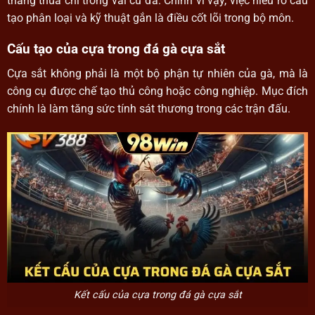
thắng thua chỉ trong vài cú đá. Chính vì vậy, việc hiểu rõ cấu
tạo phân loại và kỹ thuật gắn là điều cốt lõi trong bộ môn.
Cấu tạo của cựa trong đá gà cựa sắt
Cựa sắt không phải là một bộ phận tự nhiên của gà, mà là
công cụ được chế tạo thủ công hoặc công nghiệp. Mục đích
chính là làm tăng sức tính sát thương trong các trận đấu.
Kết cấu của cựa trong đá gà cựa sắt