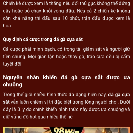
Chiến kê được xem là thắng nếu đối thủ gục không thể đứng
dậy hoặc bỏ chạy khỏi vòng đấu. Nếu cả 2 chiến kê không
còn khả năng thi đấu sau 10 phút, trận đấu được xem là
hòa.
Quy định cá cược trong đá gà cựa sắt
Cá cược phải minh bạch, có trọng tài giám sát và người giữ
tiền chung. Mọi gian lận hoặc thay gà, tráo cựa đều bị cấm
tuyệt đối.
Nguyên nhân khiến đá gà cựa sắt được ưa
chuộng
Trong thế giới nhiều hình thức đa dạng hiện nay,
đá gà cựa
sắt
vẫn luôn chiếm vị trí đặc biệt trong lòng người chơi. Dưới
đây là 3 lý do chính khiến hình thức này được ưa chuộng và
giữ vững độ hot qua nhiều thế hệ: