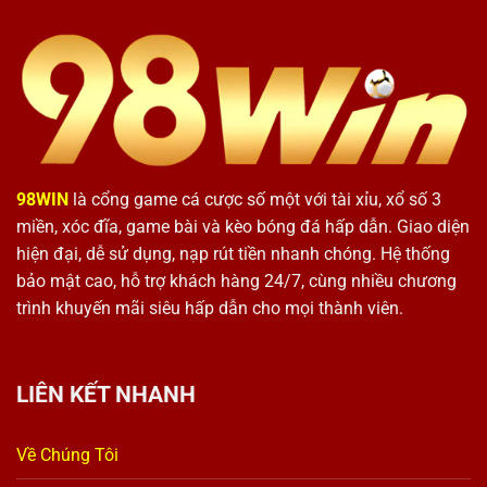
98WIN
là cổng game cá cược số một với tài xỉu, xổ số 3
miền, xóc đĩa, game bài và kèo bóng đá hấp dẫn. Giao diện
hiện đại, dễ sử dụng, nạp rút tiền nhanh chóng. Hệ thống
bảo mật cao, hỗ trợ khách hàng 24/7, cùng nhiều chương
trình khuyến mãi siêu hấp dẫn cho mọi thành viên.
LIÊN KẾT NHANH
Về Chúng Tôi