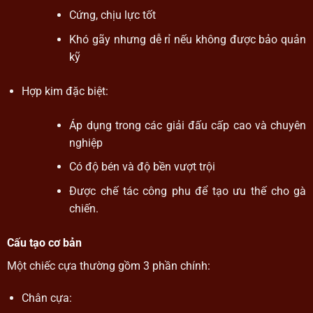
Cứng, chịu lực tốt
Khó gãy nhưng dễ rỉ nếu không được bảo quản
kỹ
Hợp kim đặc biệt:
Áp dụng trong các giải đấu cấp cao và chuyên
nghiệp
Có độ bén và độ bền vượt trội
Được chế tác công phu để tạo ưu thế cho gà
chiến.
Cấu tạo cơ bản
Một chiếc cựa thường gồm 3 phần chính:
Chân cựa: