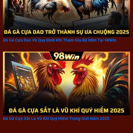
Đá Gà Cựa Dao Và Quy ĐỊnh Khi Tham Gia Bộ Môn Tại 98Win
Đá Gà Cựa Sắt Là Vũ Khí Quý Hiếm Trong Giới Năm 2025