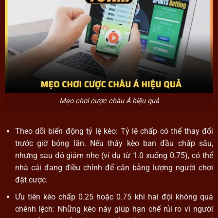
Mẹo chơi cược châu Á hiệu quả
Theo dõi biến động tỷ lệ kèo: Tỷ lệ chấp có thể thay đổi
trước giờ bóng lăn. Nếu thấy kèo ban đầu chấp sâu,
nhưng sau đó giảm nhẹ (ví dụ từ 1.0 xuống 0.75), có thể
nhà cái đang điều chỉnh để cân bằng lượng người chơi
đặt cược.
Ưu tiên kèo chấp 0.25 hoặc 0.75 khi hai đội không quá
chênh lệch: Những kèo này giúp hạn chế rủi ro vì người