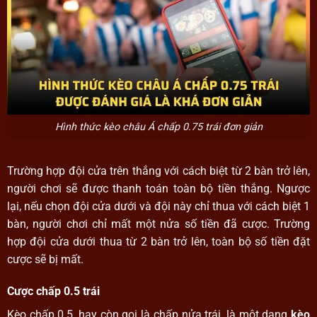
Hình thức kèo châu Á chấp 0.75 trái đơn giản
Trường hợp đội cửa trên thắng với cách biệt từ 2 bàn trở lên,
người chơi sẽ được thanh toán toàn bộ tiền thắng. Ngược
lại, nếu chọn đội cửa dưới và đội này chỉ thua với cách biệt 1
bàn, người chơi chỉ mất một nửa số tiền đã cược. Trường
hợp đội cửa dưới thua từ 2 bàn trở lên, toàn bộ số tiền đặt
cược sẽ bị mất.
Cược chấp 0.5 trái
Kèo chấp 0.5, hay còn gọi là chấp nửa trái, là một dạng
kèo