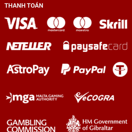
THANH TOÁN