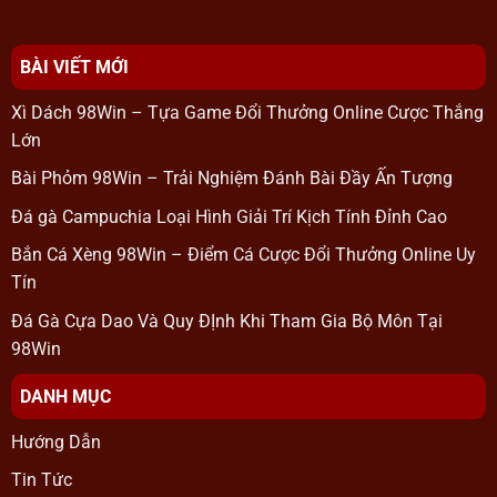
BÀI VIẾT MỚI
Xì Dách 98Win – Tựa Game Đổi Thưởng Online Cược Thắng
Lớn
Bài Phỏm 98Win – Trải Nghiệm Đánh Bài Đầy Ấn Tượng
Đá gà Campuchia Loại Hình Giải Trí Kịch Tính Đỉnh Cao
Bắn Cá Xèng 98Win – Điểm Cá Cược Đổi Thưởng Online Uy
Tín
Đá Gà Cựa Dao Và Quy ĐỊnh Khi Tham Gia Bộ Môn Tại
98Win
DANH MỤC
Hướng Dẫn
Tin Tức