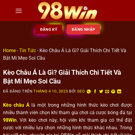
ĐĂNG KÝ
ĐĂNG NHẬP
Home
-
Tin Tức
-
Kèo Châu Á Là Gì? Giải Thích Chi Tiết Và
Bật Mí Mẹo Soi Cầu
Kèo Châu Á Là Gì? Giải Thích Chi Tiết Và
Bật Mí Mẹo Soi Cầu
ĐÃ ĐĂNG TRÊN
THÁNG 4 10, 2025
BỞI
SEO
Kèo châu Á
là một trong những hình thức kèo chơi được
nhiều thành viên chọn khi tham gia chơi cá cược bóng đá tại
98Win
. Với kèo chơi này, hội viên khi tham gia có thể đặt
cược với nhiều lựa chọn những hình thức khác nhau. Trong