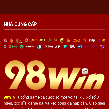
NHÀ CUNG CẤP
98WIN
là cổng game cá cược số một với tài xỉu, xổ số 3
miền, xóc đĩa, game bài và kèo bóng đá hấp dẫn. Giao diện