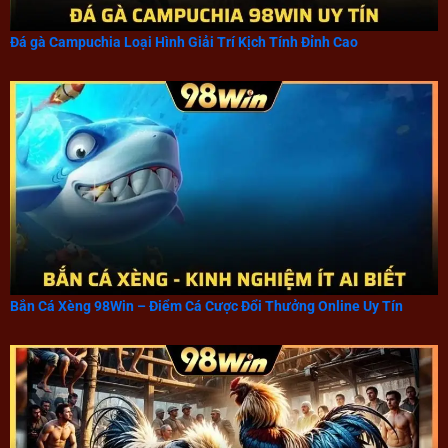
Đá gà Campuchia Loại Hình Giải Trí Kịch Tính Đỉnh Cao
Bắn Cá Xèng 98Win – Điểm Cá Cược Đổi Thưởng Online Uy Tín