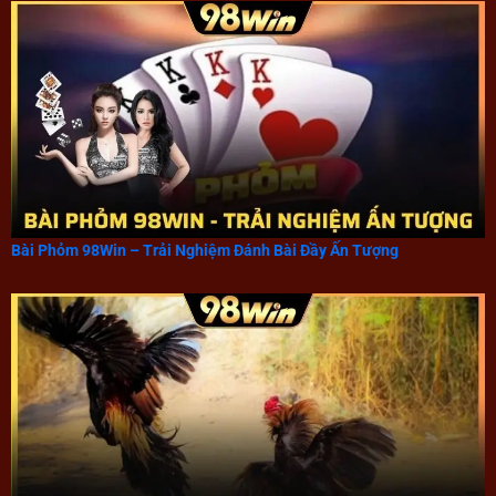
Bài Phỏm 98Win – Trải Nghiệm Đánh Bài Đầy Ấn Tượng