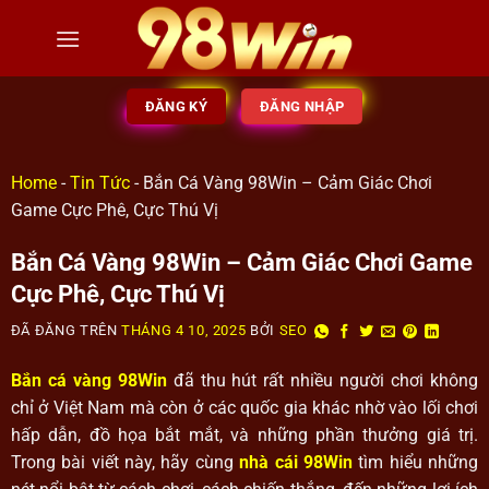
ĐĂNG KÝ
ĐĂNG NHẬP
Home
-
Tin Tức
-
Bắn Cá Vàng 98Win – Cảm Giác Chơi
Game Cực Phê, Cực Thú Vị
Bắn Cá Vàng 98Win – Cảm Giác Chơi Game
Cực Phê, Cực Thú Vị
ĐÃ ĐĂNG TRÊN
THÁNG 4 10, 2025
BỞI
SEO
Bắn cá vàng 98Win
đã thu hút rất nhiều người chơi không
chỉ ở Việt Nam mà còn ở các quốc gia khác nhờ vào lối chơi
hấp dẫn, đồ họa bắt mắt, và những phần thưởng giá trị.
Trong bài viết này, hãy cùng
nhà cái 98Win
tìm hiểu những