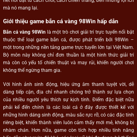
nét nổi bật từ cách chơi, cách chiến thắng, đến những lợi ích
mà nó mang lại.
Giới thiệu game bắn cá vàng 98Win hấp dẫn
Bắn cá vàng 98Win
là một trò chơi giải trí trực tuyến nổi bật
thuộc thể loại game bắn cá, được phát triển bởi 98Win –
một trong những nền tảng game trực tuyến lớn tại Việt Nam.
Bộ môn này không chỉ đơn thuần là một hình thức giải trí
mà còn có yếu tố chiến thuật và may rủi, khiến người chơi
không thể ngừng tham gia.
Với hình ảnh sinh động, hiệu ứng âm thanh tuyệt vời, dễ
dàng tiếp cận, địa chỉ nhanh chóng trở thành sự lựa chọn
của nhiều người yêu thích sự kịch tính. Điểm đặc biệt nữa
phải kể đến chính là các loài cá ở đây được thiết kế với
những hình dáng sinh động, màu sắc rực rỡ, có các đặc tính
riêng biệt, khiến thành viên luôn cảm thấy mới mẻ, không bị
nhàm chán. Hơn nữa, game còn tích hợp nhiều tính năng