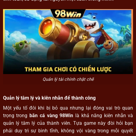
Quản lý tài chính chặt chẽ
Quản lý tâm lý và kiên nhẫn để thành công
Một yếu tố đôi khi bị bỏ qua nhưng lại đóng vai trò quan
trọng trong
bắn cá vàng 98Win
là khả năng kiên nhẫn và
quản lý tâm lý của thành viên. Tựa game này đòi hỏi bạn
phải duy trì sự bình tĩnh, không vội vàng trong mỗi quyết