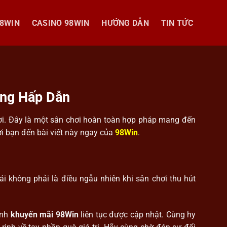
98WIN
CASINO 98WIN
HƯỚNG DẪN
TIN TỨC
ng Hấp Dẫn
hơi. Đây là một sân chơi hoàn toàn hợp pháp mang đến
ời bạn đến bài viết này ngay của
98Win
.
i không phải là điều ngẫu nhiên khi sân chơi thu hút
ình
khuyến mãi 98Win
liên tục được cập nhật. Cùng hy