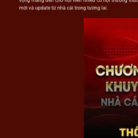
vọng mang đến cho hội viên nhiều cơ hội thưởng thức
mới và update từ nhà cái trong tương lai.