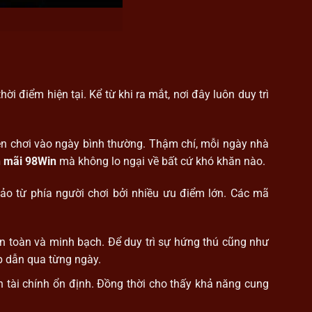
điểm hiện tại. Kể từ khi ra mắt, nơi đây luôn duy trì
iên chơi vào ngày bình thường. Thậm chí, mỗi ngày nhà
 mãi 98Win
mà không lo ngại về bất cứ khó khăn nào.
ảo từ phía người chơi bởi nhiều ưu điểm lớn. Các mã
an toàn và minh bạch. Để duy trì sự hứng thú cũng như
 dẫn qua từng ngày.
 tài chính ổn định. Đồng thời cho thấy khả năng cung