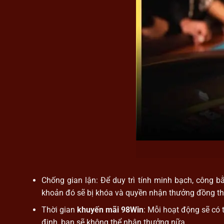
Chống gian lận: Để duy trì tính minh bạch, công b
khoản đó sẽ bị khóa và quyền nhận thưởng đồng thời
Thời gian
khuyến mãi 98Win
: Mỗi hoạt động sẽ có 
định, bạn sẽ không thể nhận thưởng nữa.